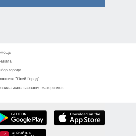
омощь
равила
бор города
аншиза "Окей Город"
авила использования материалов