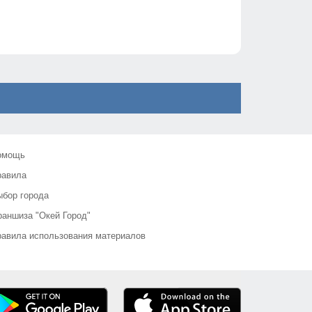
омощь
равила
бор города
аншиза "Окей Город"
авила использования материалов