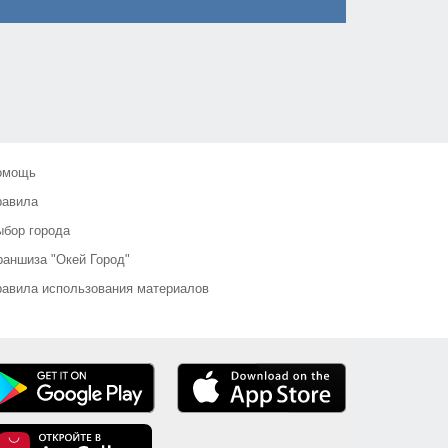
омощь
равила
бор города
аншиза "Окей Город"
авила использования материалов