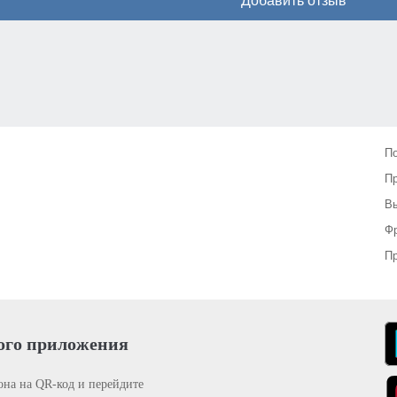
Добавить отзыв
П
П
Вы
Фр
Пр
ого приложения
она на QR-код и перейдите