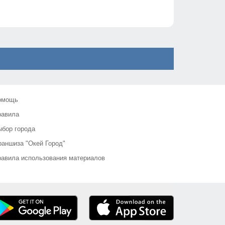
омощь
равила
бор города
аншиза "Окей Город"
авила использования материалов