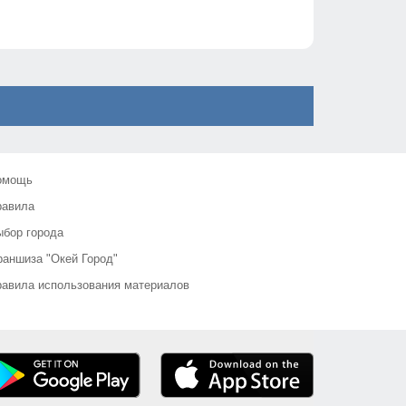
омощь
равила
бор города
аншиза "Окей Город"
авила использования материалов