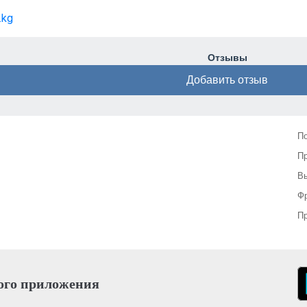
.kg
Отзывы
Добавить отзыв
П
П
Вы
Фр
Пр
ого приложения