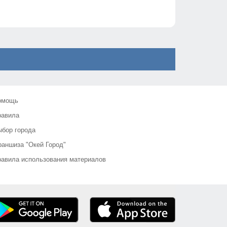
омощь
равила
бор города
аншиза "Окей Город"
авила использования материалов