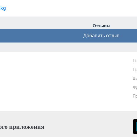
.kg
Отзывы
Добавить отзыв
П
П
Вы
Фр
Пр
ого приложения