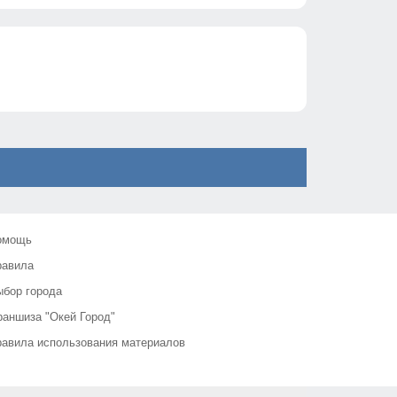
омощь
равила
бор города
аншиза "Окей Город"
авила использования материалов