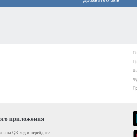
Добавить отзыв
П
П
Вы
Фр
Пр
ого приложения
она на QR-код и перейдите