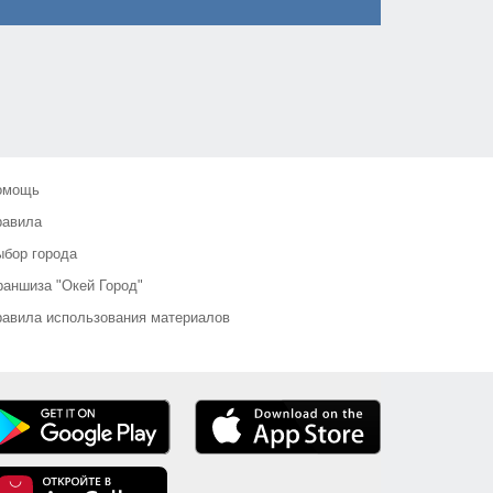
омощь
равила
бор города
аншиза "Окей Город"
авила использования материалов