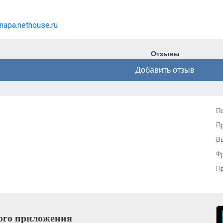
napa.nethouse.ru
Отзывы
Добавить отзыв
П
П
Вы
Фр
Пр
ого приложения