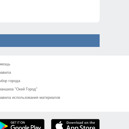
омощь
равила
бор города
аншиза "Окей Город"
авила использования материалов