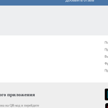
Добавить отзыв
П
П
Вы
Фр
Пр
ого приложения
она на QR-код и перейдите