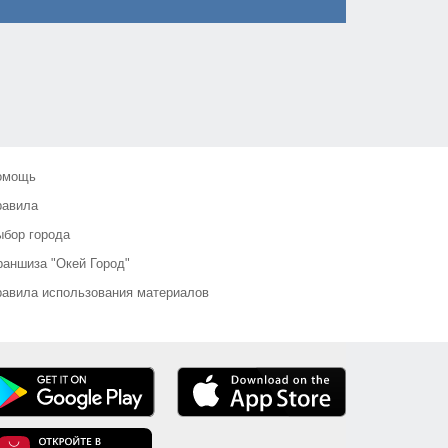
омощь
равила
бор города
аншиза "Окей Город"
авила использования материалов