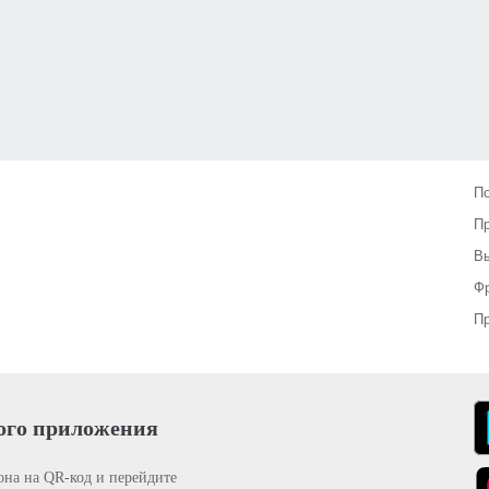
П
П
Вы
Фр
Пр
ого приложения
она на QR-код и перейдите