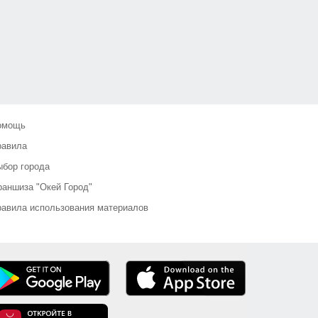
омощь
равила
бор города
аншиза "Окей Город"
авила использования материалов