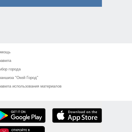
омощь
равила
бор города
аншиза "Окей Город"
авила использования материалов