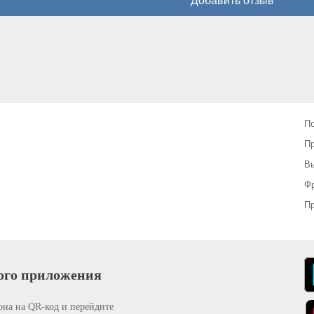
Добавить отзыв
П
П
Вы
Фр
Пр
ого приложения
она на QR-код и перейдите