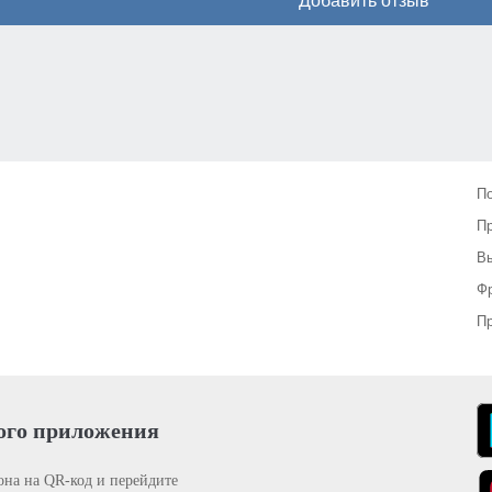
Добавить отзыв
П
П
Вы
Фр
Пр
ого приложения
она на QR-код и перейдите