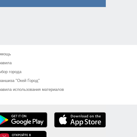
омощь
равила
бор города
аншиза "Окей Город"
авила использования материалов