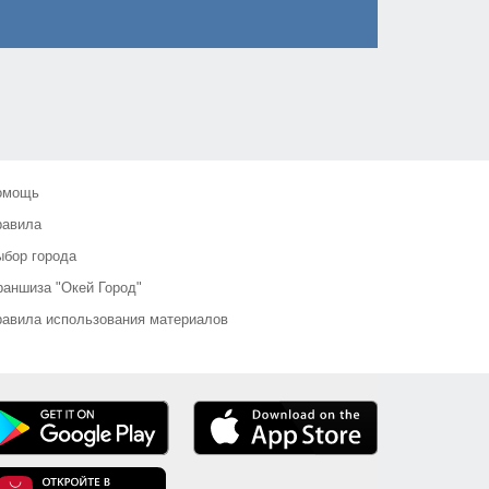
омощь
равила
бор города
аншиза "Окей Город"
авила использования материалов