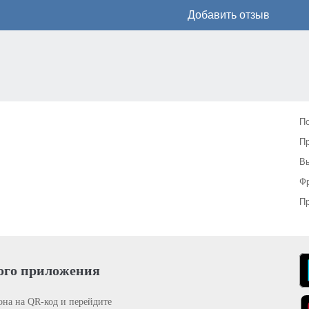
Добавить отзыв
П
П
Вы
Фр
Пр
ого приложения
она на QR-код и перейдите