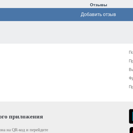
Отзывы
Добавить отзыв
П
П
Вы
Фр
Пр
ого приложения
она на QR-код и перейдите