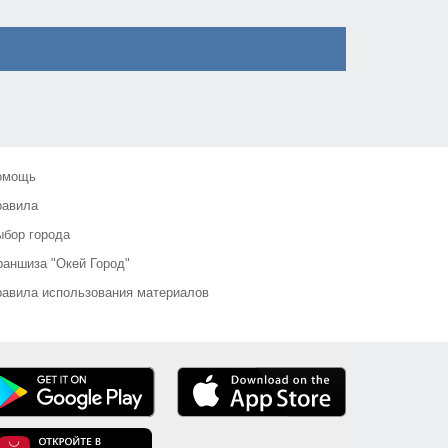
омощь
равила
бор города
аншиза "Окей Город"
авила использования материалов