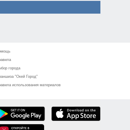
омощь
равила
бор города
аншиза "Окей Город"
авила использования материалов