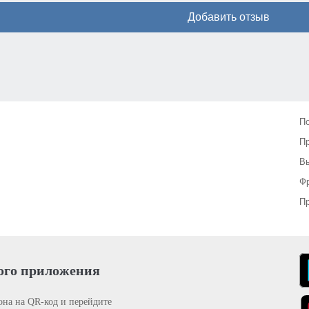
Добавить отзыв
П
П
Вы
Фр
Пр
ого приложения
она на QR-код и перейдите