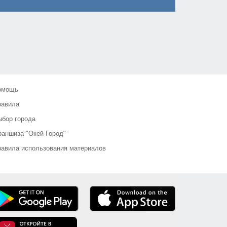
омощь
равила
бор города
аншиза "Окей Город"
авила использования материалов