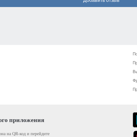
Добавить отзыв
П
П
Вы
Фр
Пр
ого приложения
она на QR-код и перейдите