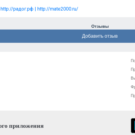
| http://радог.рф | http://mate2000.ru/
Отзывы
Добавить отзыв
П
П
Вы
Фр
Пр
ого приложения