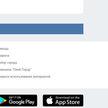
омощь
равила
бор города
аншиза "Окей Город"
авила использования материалов