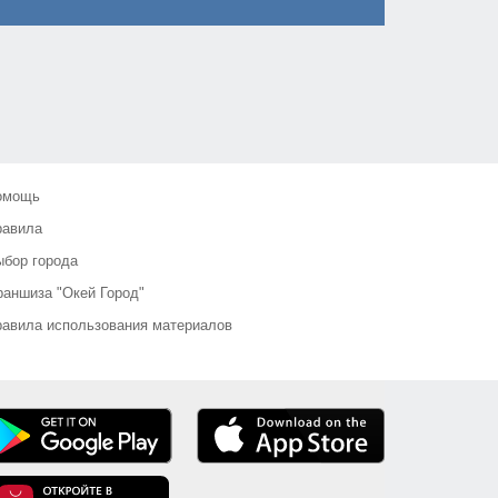
омощь
равила
бор города
аншиза "Окей Город"
авила использования материалов