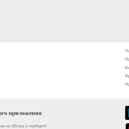
П
П
Вы
Фр
Пр
ого приложения
она на QR-код и перейдите