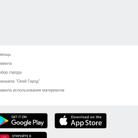
омощь
равила
бор города
аншиза "Окей Город"
авила использования материалов