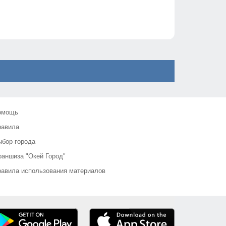
омощь
равила
бор города
аншиза "Окей Город"
авила использования материалов