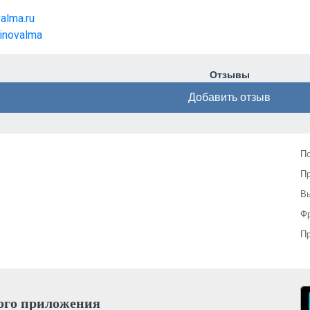
alma.ru
vinovalma
Отзывы
Добавить отзыв
П
П
Вы
Фр
Пр
ого приложения