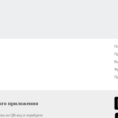
П
П
Вы
Фр
Пр
ого приложения
она на QR-код и перейдите