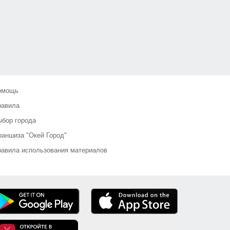
омощь
равила
бор города
аншиза "Окей Город"
авила использования материалов