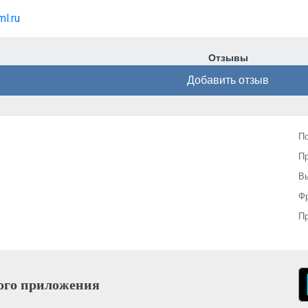
ml.ru
Отзывы
Добавить отзыв
П
П
Вы
Фр
Пр
ого приложения