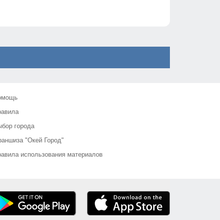
омощь
равила
бор города
аншиза "Окей Город"
авила использования материалов