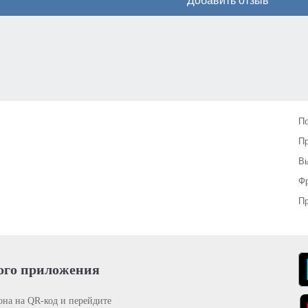
Добавить отзыв
П
П
Вы
Фр
Пр
ого приложения
она на QR-код и перейдите