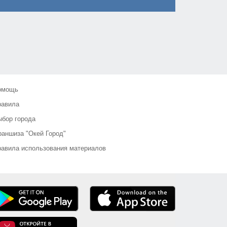
омощь
равила
бор города
аншиза "Окей Город"
авила использования материалов