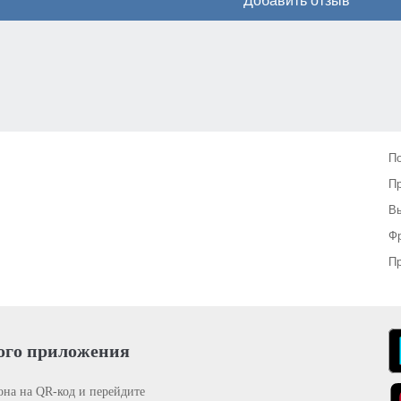
Добавить отзыв
П
П
Вы
Фр
Пр
ого приложения
она на QR-код и перейдите