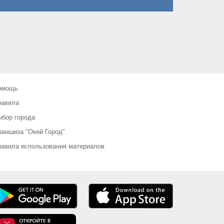
омощь
равила
бор города
аншиза "Окей Город"
авила использования материалов