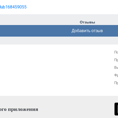
/club168459055
Отзывы
Добавить отзыв
П
П
Вы
Фр
Пр
ого приложения