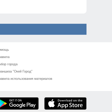
омощь
равила
бор города
аншиза "Окей Город"
авила использования материалов