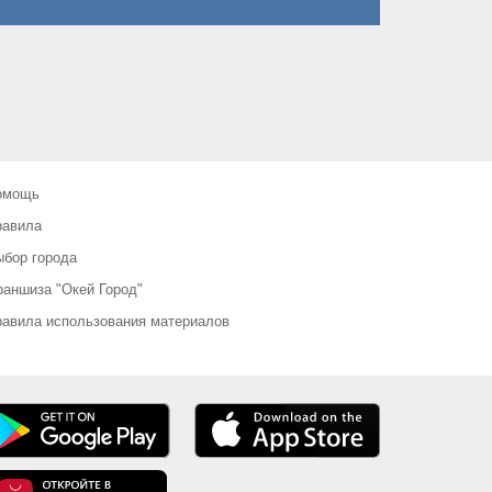
омощь
равила
бор города
аншиза "Окей Город"
авила использования материалов