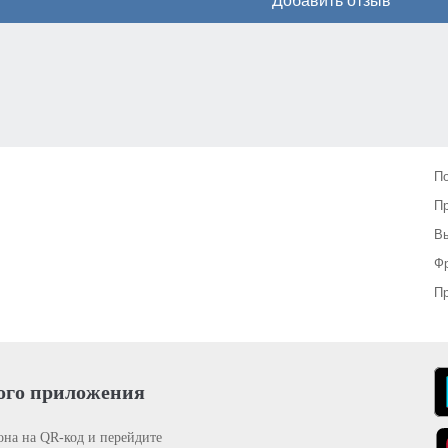
Добавить отзыв
П
П
Вы
Фр
Пр
ого приложения
она на QR-код и перейдите