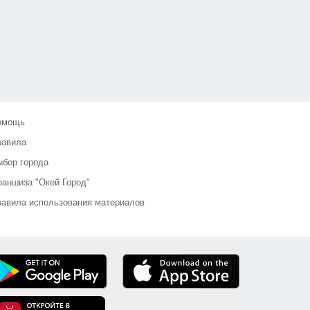
омощь
равила
бор города
аншиза "Окей Город"
авила использования материалов