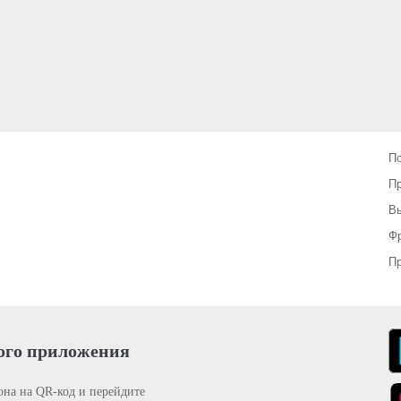
П
П
Вы
Фр
Пр
ого приложения
она на QR-код и перейдите