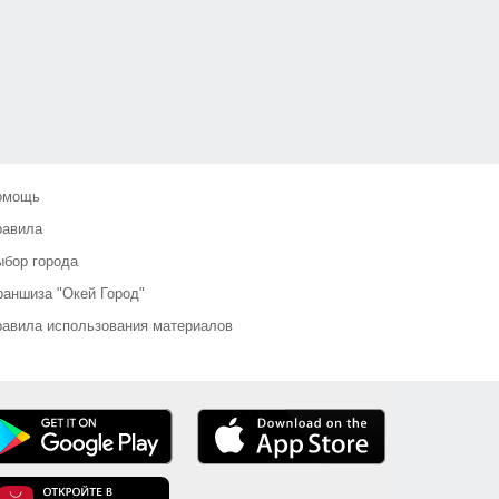
омощь
равила
бор города
аншиза "Окей Город"
авила использования материалов