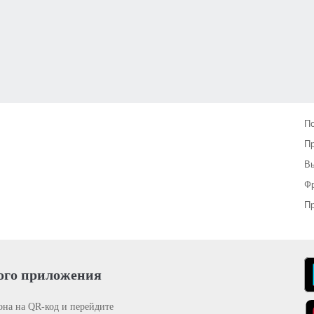
П
П
Вы
Фр
Пр
ого приложения
она на QR-код и перейдите