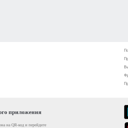
П
П
Вы
Фр
Пр
ого приложения
она на QR-код и перейдите