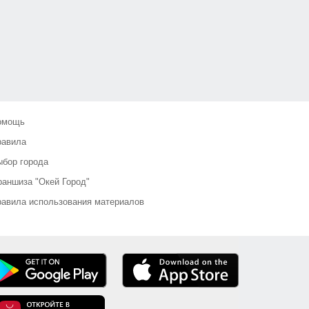
омощь
равила
бор города
аншиза "Окей Город"
авила использования материалов