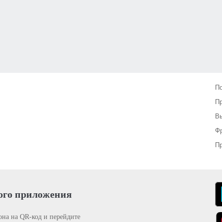
П
П
Вы
Фр
Пр
ого приложения
она на QR-код и перейдите