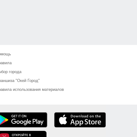
омощь
равила
бор города
аншиза "Окей Город"
авила использования материалов