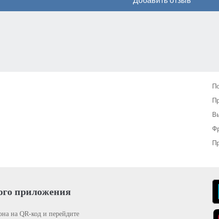
Добавить отзыв
П
П
Вы
Фр
Пр
ого приложения
она на QR-код и перейдите