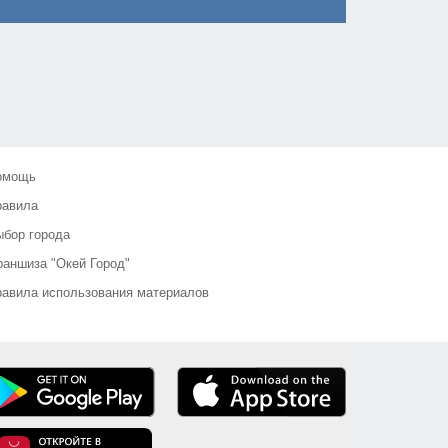
омощь
равила
бор города
аншиза "Окей Город"
авила использования материалов