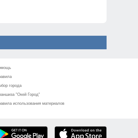
омощь
равила
бор города
аншиза "Окей Город"
авила использования материалов