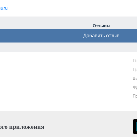
a.ru
Отзывы
Добавить отзыв
П
П
Вы
Фр
Пр
ого приложения