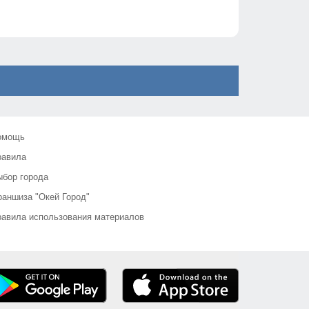
омощь
равила
бор города
аншиза "Окей Город"
авила использования материалов