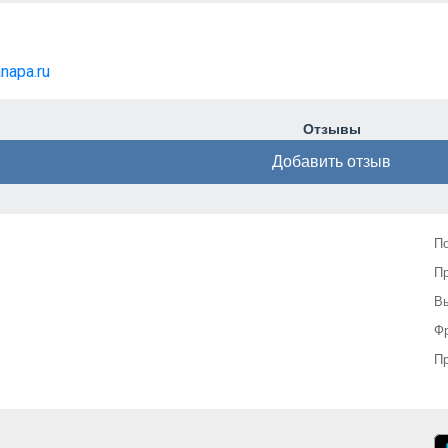
napa.ru
Отзывы
Добавить отзыв
П
П
Вы
Фр
Пр