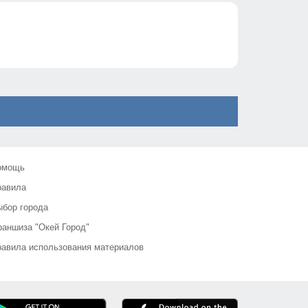
омощь
равила
бор города
аншиза "Окей Город"
авила использования материалов