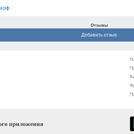
ча.рф
Отзывы
Добавить отзыв
П
П
Вы
Фр
Пр
ого приложения