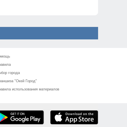
омощь
равила
бор города
аншиза "Окей Город"
авила использования материалов