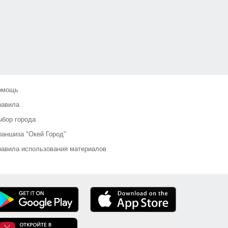
омощь
равила
бор города
аншиза "Окей Город"
авила использования материалов