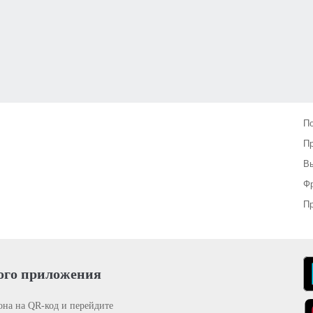
П
П
Вы
Фр
Пр
ого приложения
она на QR-код и перейдите