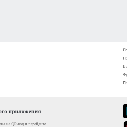
П
П
Вы
Фр
Пр
ого приложения
она на QR-код и перейдите