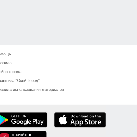
омощь
равила
бор города
аншиза "Окей Город"
авила использования материалов