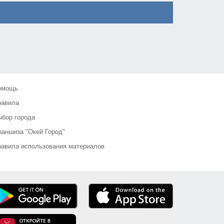
омощь
равила
бор города
аншиза "Окей Город"
авила использования материалов