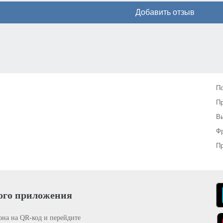
Добавить отзыв
П
П
Вы
Фр
Пр
ого приложения
она на QR-код и перейдите