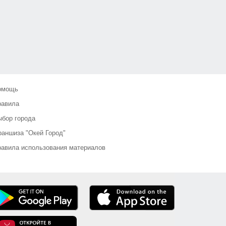
омощь
равила
бор города
аншиза "Окей Город"
авила использования материалов