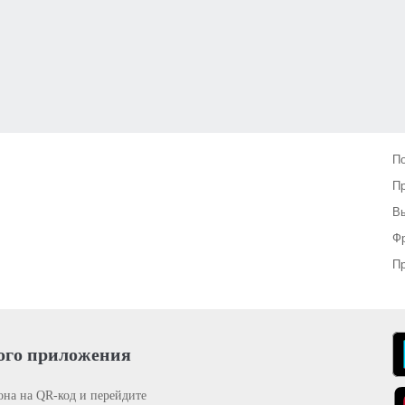
П
П
Вы
Фр
Пр
ого приложения
она на QR-код и перейдите